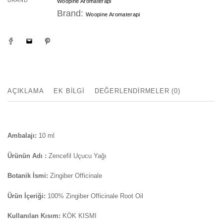
BRAND
Woopine Aromaterapi
Brand:
Woopine Aromaterapi
AÇIKLAMA
EK BILGI
DEĞERLENDIRMELER (0)
Ambalajı:
10 ml
Ürünün Adı :
Zencefil Uçucu Yağı
Botanik İsmi:
Zingiber Officinale
Ürün İçeriği:
100% Zingiber Officinale Root Oil
Kullanılan Kısım:
KÖK KISMI