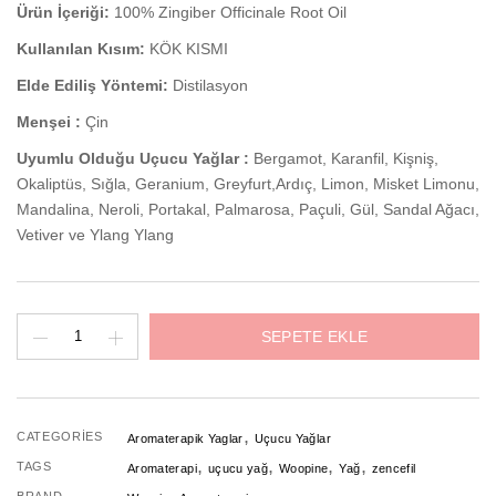
Ürün İçeriği:
100% Zingiber Officinale Root Oil
Kullanılan Kısım:
KÖK KISMI
Elde Ediliş Yöntemi:
Distilasyon
Menşei :
Çin
Uyumlu Olduğu Uçucu Yağlar :
Bergamot, Karanfil, Kişniş,
Okaliptüs, Sığla, Geranium, Greyfurt,Ardıç, Limon, Misket Limonu,
Mandalina, Neroli, Portakal, Palmarosa, Paçuli, Gül, Sandal Ağacı,
Vetiver ve Ylang Ylang
Zencefil
SEPETE EKLE
Uçucu
Yağı
adet
,
CATEGORIES
Aromaterapik Yaglar
Uçucu Yağlar
,
,
,
,
TAGS
Aromaterapi
uçucu yağ
Woopine
Yağ
zencefil