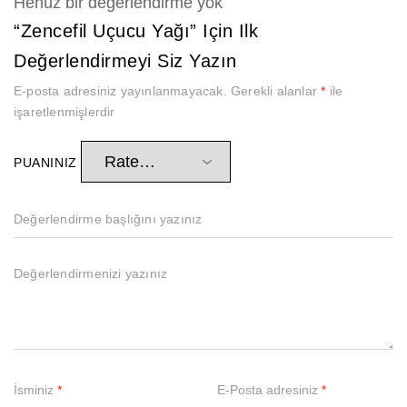
Henüz bir değerlendirme yok
“Zencefil Uçucu Yağı” Için Ilk
Değerlendirmeyi Siz Yazın
E-posta adresiniz yayınlanmayacak.
Gerekli alanlar
*
ile
işaretlenmişlerdir
PUANINIZ
İsminiz
*
E-Posta adresiniz
*