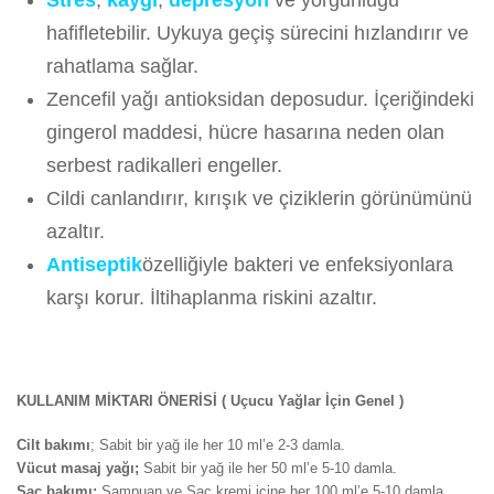
Stres
,
kaygı
,
depresyon
ve yorgunluğu
hafifletebilir. Uykuya geçiş sürecini hızlandırır ve
rahatlama sağlar.
Zencefil yağı antioksidan deposudur. İçeriğindeki
gingerol maddesi, hücre hasarına neden olan
serbest radikalleri engeller.
Cildi canlandırır, kırışık ve çiziklerin görünümünü
azaltır.
Antiseptik
özelliğiyle bakteri ve enfeksiyonlara
karşı korur. İltihaplanma riskini azaltır.
KULLANIM MİKTARI ÖNERİSİ ( Uçucu Yağlar İçin Genel )
Cilt bakımı
; Sabit bir yağ ile her 10 ml’e 2-3 damla.
Vücut masaj yağı;
Sabit bir yağ ile her 50 ml’e 5-10 damla.
Saç bakımı;
Şampuan ve Saç kremi içine her 100 ml’e 5-10 damla.