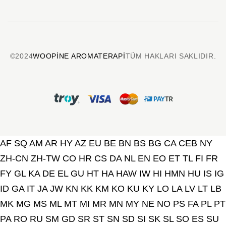
©2024
WOOPINE AROMATERAPI
TÜM HAKLARI SAKLIDIR.
AF
SQ
AM
AR
HY
AZ
EU
BE
BN
BS
BG
CA
CEB
NY
ZH-CN
ZH-TW
CO
HR
CS
DA
NL
EN
EO
ET
TL
FI
FR
FY
GL
KA
DE
EL
GU
HT
HA
HAW
IW
HI
HMN
HU
IS
IG
ID
GA
IT
JA
JW
KN
KK
KM
KO
KU
KY
LO
LA
LV
LT
LB
MK
MG
MS
ML
MT
MI
MR
MN
MY
NE
NO
PS
FA
PL
PT
PA
RO
RU
SM
GD
SR
ST
SN
SD
SI
SK
SL
SO
ES
SU