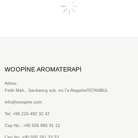
WOOPINE AROMATERAPI
Adres:
Fetih Mah., Sarıkamış sok. no:7a Ataşehir/İSTANBUL
info@woopine.com
Tel: +90 216 492 32 42
Cep No : +90 505 885 91 12
Cep No: +90 505 261 33 33