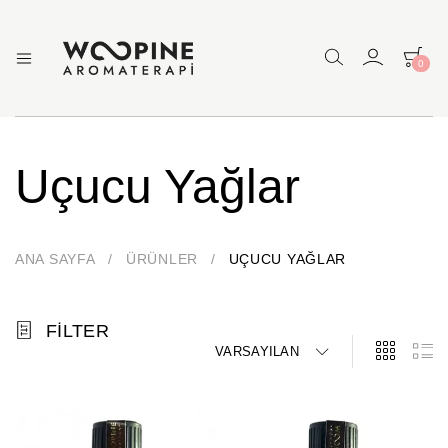
0
Woopine
Uçucu
Yağlar,
Aromaterapi
Çakra
Yağları
ve
Uçucu Yağlar
Çeşitli
Aromaterapi
Ürünler
ANA SAYFA
/
ÜRÜNLER
/
UÇUCU YAĞLAR
FILTER
VARSAYILAN