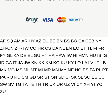
AF
SQ
AM
AR
HY
AZ
EU
BE
BN
BS
BG
CA
CEB
NY
ZH-CN
ZH-TW
CO
HR
CS
DA
NL
EN
EO
ET
TL
FI
FR
FY
GL
KA
DE
EL
GU
HT
HA
HAW
IW
HI
HMN
HU
IS
IG
ID
GA
IT
JA
JW
KN
KK
KM
KO
KU
KY
LO
LA
LV
LT
LB
MK
MG
MS
ML
MT
MI
MR
MN
MY
NE
NO
PS
FA
PL
PT
PA
RO
RU
SM
GD
SR
ST
SN
SD
SI
SK
SL
SO
ES
SU
SW
SV
TG
TA
TE
TH
TR
UK
UR
UZ
VI
CY
XH
YI
YO
ZU