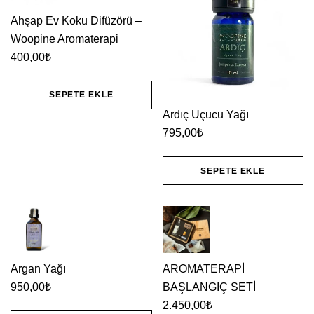
Ahşap Ev Koku Difüzörü –
Woopine Aromaterapi
400,00
₺
SEPETE EKLE
Ardıç Uçucu Yağı
795,00
₺
SEPETE EKLE
Argan Yağı
AROMATERAPİ
950,00
₺
BAŞLANGIÇ SETİ
2.450,00
₺