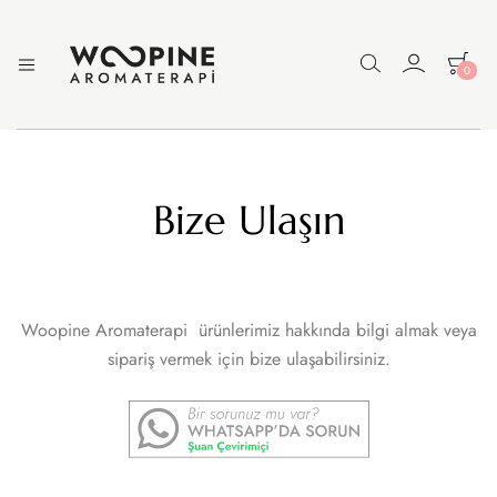
0
Woopine
Uçucu
Yağlar,
Aromaterapi
Çakra
Yağları
ve
Çeşitli
Bize Ulaşın
Aromaterapi
Ürünler
Woopine Aromaterapi ürünlerimiz hakkında bilgi almak veya
sipariş vermek için bize ulaşabilirsiniz.