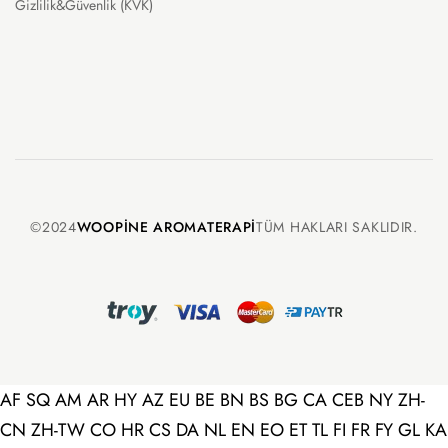
Gizlilik&Güvenlik (KVK)
©2024
WOOPINE AROMATERAPI
TÜM HAKLARI SAKLIDIR.
AF
SQ
AM
AR
HY
AZ
EU
BE
BN
BS
BG
CA
CEB
NY
ZH-
CN
ZH-TW
CO
HR
CS
DA
NL
EN
EO
ET
TL
FI
FR
FY
GL
KA