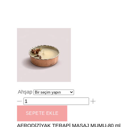
Ahşap
AFRODİZİYAK
TERAPİ
SEPETE EKLE
MASAJ
AFRODİZİYAK TERAPİ MASAJ MUMU-80 ml
MUMU-