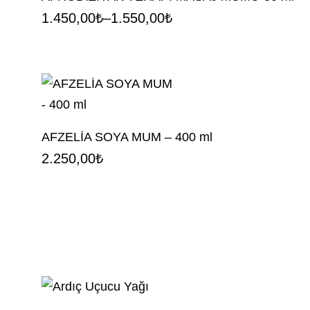
1.450,00
₺
–
1.550,00
₺
80
Fiyat
ml
aralığı:
adet
1.450,00₺
-
1.550,00₺
AFZELİA SOYA MUM – 400 ml
2.250,00
₺