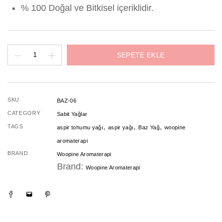
% 100 Doğal ve Bitkisel içeriklidir.
Aspir
SEPETE EKLE
Yağı
adet
SKU
BAZ-06
CATEGORY
Sabit Yağlar
,
,
,
TAGS
aspir tohumu yağı
aspir yağı
Baz Yağ
woopine
aromaterapi
BRAND
Woopine Aromaterapi
Brand:
Woopine Aromaterapi