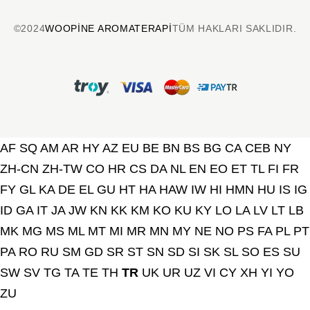
©2024
WOOPINE AROMATERAPI
TÜM HAKLARI SAKLIDIR.
AF
SQ
AM
AR
HY
AZ
EU
BE
BN
BS
BG
CA
CEB
NY
ZH-CN
ZH-TW
CO
HR
CS
DA
NL
EN
EO
ET
TL
FI
FR
FY
GL
KA
DE
EL
GU
HT
HA
HAW
IW
HI
HMN
HU
IS
IG
ID
GA
IT
JA
JW
KN
KK
KM
KO
KU
KY
LO
LA
LV
LT
LB
MK
MG
MS
ML
MT
MI
MR
MN
MY
NE
NO
PS
FA
PL
PT
PA
RO
RU
SM
GD
SR
ST
SN
SD
SI
SK
SL
SO
ES
SU
SW
SV
TG
TA
TE
TH
TR
UK
UR
UZ
VI
CY
XH
YI
YO
ZU