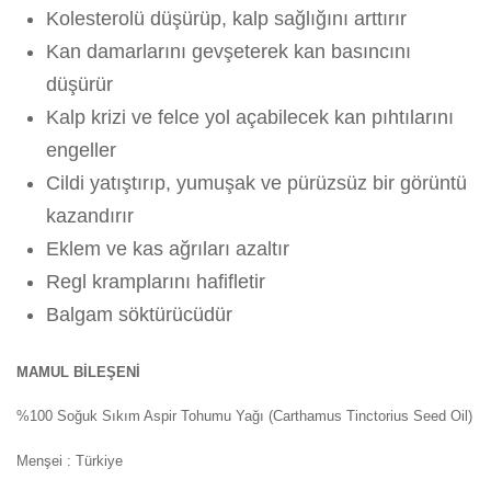
Kolesterolü düşürüp, kalp sağlığını arttırır
Kan damarlarını gevşeterek kan basıncını
düşürür
Kalp krizi ve felce yol açabilecek kan pıhtılarını
engeller
Cildi yatıştırıp, yumuşak ve pürüzsüz bir görüntü
kazandırır
Eklem ve kas ağrıları azaltır
Regl kramplarını hafifletir
Balgam söktürücüdür
MAMUL BİLEŞENİ
%
100
Soğuk
Sıkım Aspir Tohumu Yağı (Carthamus Tinctorius Seed Oil)
Menşei
: Türkiye