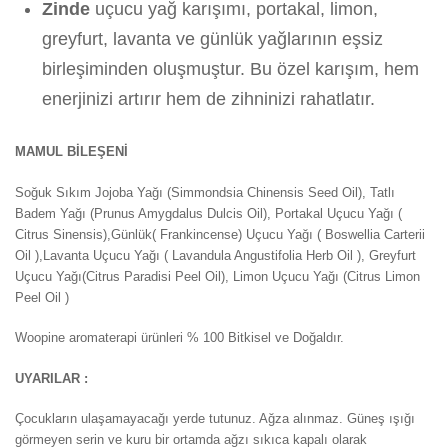
Zinde
uçucu yağ karışımı, portakal, limon,
greyfurt, lavanta ve günlük yağlarının eşsiz
birleşiminden oluşmuştur. Bu özel karışım, hem
enerjinizi artırır hem de zihninizi rahatlatır.
MAMUL BİLEŞENİ
Soğuk Sıkım Jojoba Yağı (Simmondsia Chinensis Seed Oil), Tatlı
Badem Yağı (Prunus Amygdalus Dulcis Oil), Portakal Uçucu Yağı (
Citrus Sinensis),Günlük( Frankincense) Uçucu Yağı ( Boswellia Carterii
Oil ),Lavanta Uçucu Yağı ( Lavandula Angustifolia Herb Oil ), Greyfurt
Uçucu Yağı(Citrus Paradisi Peel Oil), Limon Uçucu Yağı (Citrus Limon
Peel Oil )
Woopine aromaterapi ürünleri % 100 Bitkisel ve Doğaldır.
UYARILAR :
Çocukların ulaşamayacağı yerde tutunuz. Ağza alınmaz. Güneş ışığı
görmeyen serin ve kuru bir ortamda ağzı sıkıca kapalı olarak