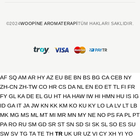
©2024
WOOPINE AROMATERAPI
TÜM HAKLARI SAKLIDIR.
AF
SQ
AM
AR
HY
AZ
EU
BE
BN
BS
BG
CA
CEB
NY
ZH-CN
ZH-TW
CO
HR
CS
DA
NL
EN
EO
ET
TL
FI
FR
FY
GL
KA
DE
EL
GU
HT
HA
HAW
IW
HI
HMN
HU
IS
IG
ID
GA
IT
JA
JW
KN
KK
KM
KO
KU
KY
LO
LA
LV
LT
LB
MK
MG
MS
ML
MT
MI
MR
MN
MY
NE
NO
PS
FA
PL
PT
PA
RO
RU
SM
GD
SR
ST
SN
SD
SI
SK
SL
SO
ES
SU
SW
SV
TG
TA
TE
TH
TR
UK
UR
UZ
VI
CY
XH
YI
YO