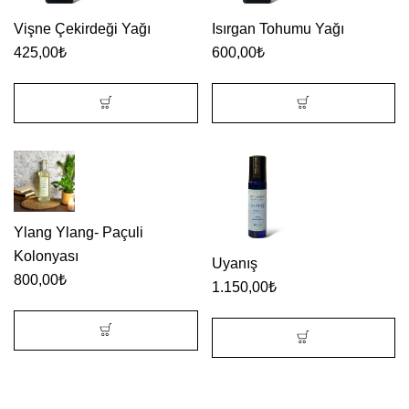
Vişne Çekirdeği Yağı
Isırgan Tohumu Yağı
425,00
₺
600,00
₺
Ylang Ylang- Paçuli
Kolonyası
Uyanış
800,00
₺
1.150,00
₺