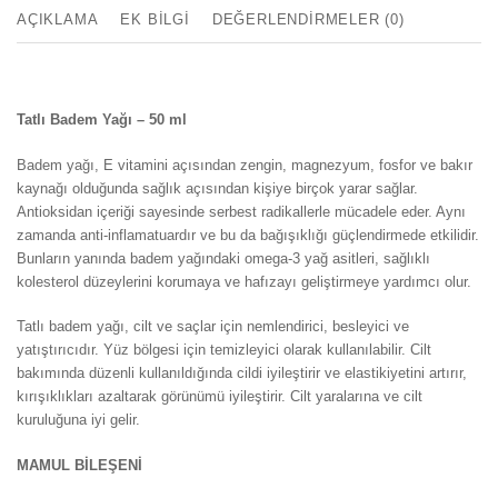
AÇIKLAMA
EK BILGI
DEĞERLENDIRMELER (0)
Tatlı Badem Yağı – 50 ml
Badem yağı, E vitamini açısından zengin, magnezyum, fosfor ve bakır
kaynağı olduğunda sağlık açısından kişiye birçok yarar sağlar.
Antioksidan içeriği sayesinde serbest radikallerle mücadele eder. Aynı
zamanda anti-inflamatuardır ve bu da bağışıklığı güçlendirmede etkilidir.
Bunların yanında badem yağındaki omega-3 yağ asitleri, sağlıklı
kolesterol düzeylerini korumaya ve hafızayı geliştirmeye yardımcı olur.
Tatlı badem yağı, cilt ve saçlar için nemlendirici, besleyici ve
yatıştırıcıdır. Yüz bölgesi için temizleyici olarak kullanılabilir. Cilt
bakımında düzenli kullanıldığında cildi iyileştirir ve elastikiyetini artırır,
kırışıklıkları azaltarak görünümü iyileştirir. Cilt yaralarına ve cilt
kuruluğuna iyi gelir.
MAMUL BİLEŞENİ