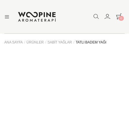
0
Woopine
Uçucu
Yağlar,
Aromaterapi
Çakra
Yağları
ANA SAYFA
/
ÜRÜNLER
/
SABIT YAĞLAR
/
TATLI BADEM YAĞI
ve
Çeşitli
Aromaterapi
Ürünler