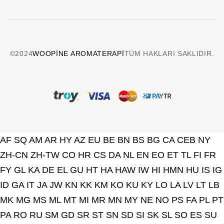
©2024
WOOPINE AROMATERAPI
TÜM HAKLARI SAKLIDIR.
AF
SQ
AM
AR
HY
AZ
EU
BE
BN
BS
BG
CA
CEB
NY
ZH-CN
ZH-TW
CO
HR
CS
DA
NL
EN
EO
ET
TL
FI
FR
FY
GL
KA
DE
EL
GU
HT
HA
HAW
IW
HI
HMN
HU
IS
IG
ID
GA
IT
JA
JW
KN
KK
KM
KO
KU
KY
LO
LA
LV
LT
LB
MK
MG
MS
ML
MT
MI
MR
MN
MY
NE
NO
PS
FA
PL
PT
PA
RO
RU
SM
GD
SR
ST
SN
SD
SI
SK
SL
SO
ES
SU