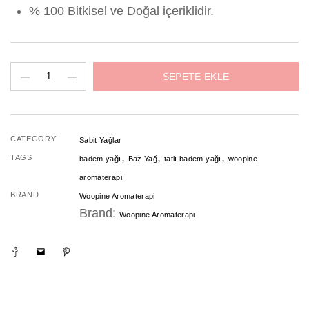
% 100 Bitkisel ve Doğal içeriklidir.
Tatlı
SEPETE EKLE
Badem
Yağı
adet
CATEGORY
Sabit Yağlar
,
,
,
TAGS
badem yağı
Baz Yağ
tatlı badem yağı
woopine
aromaterapi
BRAND
Woopine Aromaterapi
Brand:
Woopine Aromaterapi