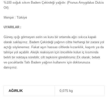
%100 soğuk sıkım Badem Çekirdeği yağıdır.
(Prunus Amygdalus Dulcis
Oil)
Menşei
: Türkiye
UYARILAR :
Güneş ışığı görmeyen serin ve kuru bir ortamda ağzı sıkıca kapalı
olarak saklayınız. Badem Çekirdeği yağının ciltte herhangi bir zarara yol
açtığı söylenemez. Fakat aşırı hassas ciltlerde kızarıklık, kaşıntı ya da
tahrişe yol açabilir. Alerjik reaksiyon için öncelikle kolun iç kısmında
belirli bir noktaya sürebilir, cilt tepkisini görebilirsiniz.Ek olarak; bebek
ve çocuklarda Tatlı Badem yağının kullanımı için doktorunuza
danışınız.
AĞIRLIK
0,075 kg