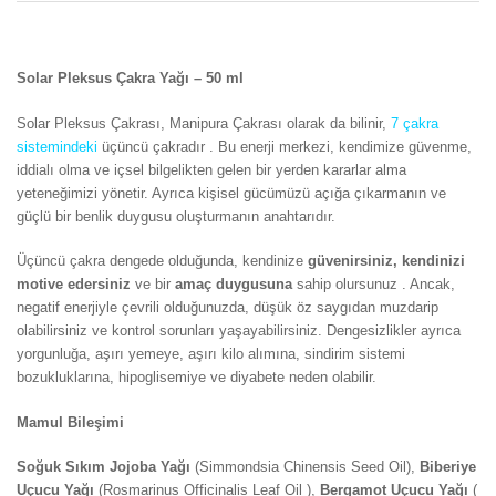
Solar Pleksus Çakra Yağı – 50 ml
Solar Pleksus Çakrası, Manipura Çakrası olarak da bilinir,
7 çakra
sistemindeki
üçüncü çakradır . Bu enerji merkezi, kendimize güvenme,
iddialı olma ve içsel bilgelikten gelen bir yerden kararlar alma
yeteneğimizi yönetir. Ayrıca kişisel gücümüzü açığa çıkarmanın ve
güçlü bir benlik duygusu oluşturmanın anahtarıdır.
Üçüncü çakra dengede olduğunda, kendinize
güvenirsiniz, kendinizi
motive edersiniz
ve bir
amaç duygusuna
sahip olursunuz . Ancak,
negatif enerjiyle çevrili olduğunuzda, düşük öz saygıdan muzdarip
olabilirsiniz ve kontrol sorunları yaşayabilirsiniz. Dengesizlikler ayrıca
yorgunluğa, aşırı yemeye, aşırı kilo alımına, sindirim sistemi
bozukluklarına, hipoglisemiye ve diyabete neden olabilir.
Mamul Bileşimi
Soğuk Sıkım Jojoba Yağı
(Simmondsia Chinensis Seed Oil),
Biberiye
Uçucu Yağı
(Rosmarinus Officinalis Leaf Oil ),
Bergamot Uçucu Yağı
(