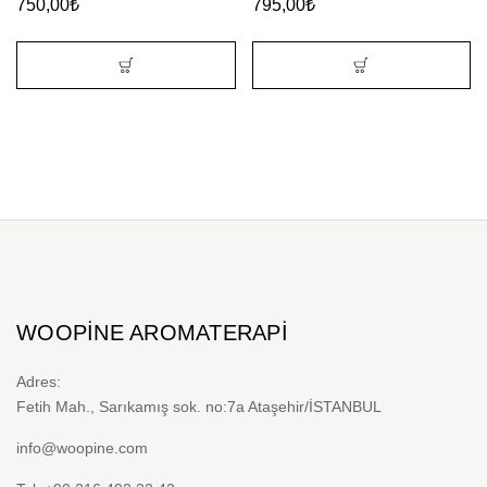
750,00
₺
795,00
₺
WOOPINE AROMATERAPI
Adres:
Fetih Mah., Sarıkamış sok. no:7a Ataşehir/İSTANBUL
info@woopine.com