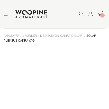
0
Woopine
Uçucu
Yağlar,
Aromaterapi
Çakra
Yağları
ANA SAYFA
/
ÜRÜNLER
/
MEDITASYON-ÇAKRA YAĞLARI
/
SOLAR
ve
PLEKSUS ÇAKRA YAĞI
Çeşitli
Aromaterapi
Ürünler