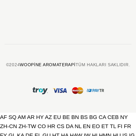
©2024
WOOPINE AROMATERAPI
TÜM HAKLARI SAKLIDIR.
AF
SQ
AM
AR
HY
AZ
EU
BE
BN
BS
BG
CA
CEB
NY
ZH-CN
ZH-TW
CO
HR
CS
DA
NL
EN
EO
ET
TL
FI
FR
FY
GL
KA
DE
EL
GU
HT
HA
HAW
IW
HI
HMN
HU
IS
IG