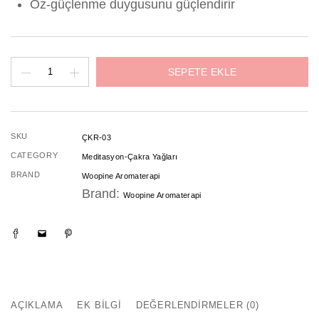
Öz-güçlenme duygusunu güçlendirir
Solar
SEPETE EKLE
Pleksus
Çakra
Yağı
SKU
ÇKR-03
adet
CATEGORY
Meditasyon-Çakra Yağları
BRAND
Woopine Aromaterapi
Brand:
Woopine Aromaterapi
AÇIKLAMA
EK BILGI
DEĞERLENDIRMELER (0)