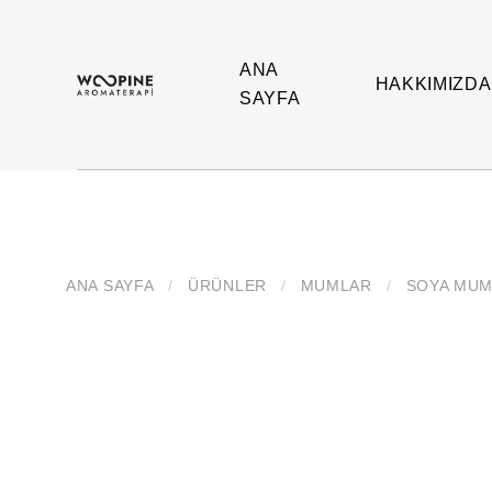
ANA
HAKKIMIZDA
SAYFA
Woopine
Uçucu
Aromaterapi
Yağlar,
Çakra
Yağları
ve
Çeşitli
Aromaterapi
Ürünler
ANA SAYFA
/
ÜRÜNLER
/
MUMLAR
/
SOYA MU