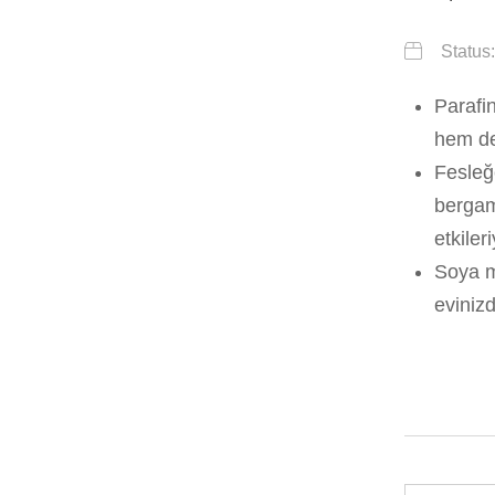
Status
Parafi
hem de
Fesleğe
bergamo
etkiler
Soya m
evinizd