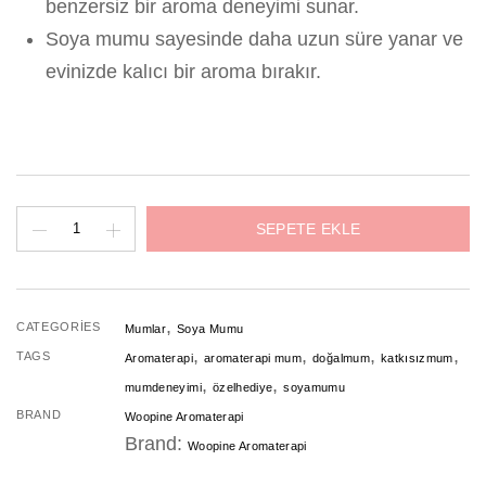
benzersiz bir aroma deneyimi sunar.
Soya mumu sayesinde daha uzun süre yanar ve
evinizde kalıcı bir aroma bırakır.
LİGNUM
SEPETE EKLE
SOYA
MUMU
-
,
CATEGORIES
Mumlar
Soya Mumu
100
,
,
,
,
TAGS
Aromaterapi
aromaterapi mum
doğalmum
katkısızmum
ml
,
,
mumdeneyimi
özelhediye
soyamumu
adet
BRAND
Woopine Aromaterapi
Brand:
Woopine Aromaterapi