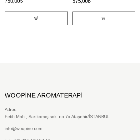
750,00
₺
575,00
₺
WOOPINE AROMATERAPI
Adres:
Fetih Mah., Sarıkamış sok. no:7a Ataşehir/İSTANBUL
info@woopine.com