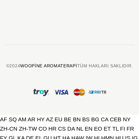
©2024
WOOPINE AROMATERAPI
TÜM HAKLARI SAKLIDIR.
AF
SQ
AM
AR
HY
AZ
EU
BE
BN
BS
BG
CA
CEB
NY
ZH-CN
ZH-TW
CO
HR
CS
DA
NL
EN
EO
ET
TL
FI
FR
FY
GL
KA
DE
EL
GU
HT
HA
HAW
IW
HI
HMN
HU
IS
IG