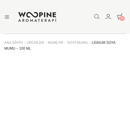
0
Woopine
Uçucu
Yağlar,
Aromaterapi
Çakra
Yağları
ANA SAYFA
/
ÜRÜNLER
/
MUMLAR
/
SOYA MUMU
/
LİGNUM SOYA
ve
MUMU – 100 ML
Çeşitli
Aromaterapi
Ürünler