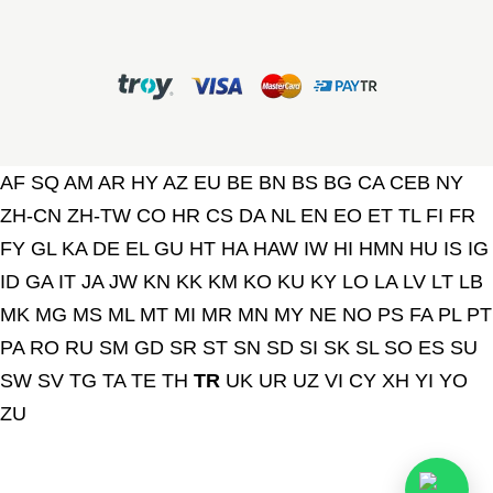
AF
SQ
AM
AR
HY
AZ
EU
BE
BN
BS
BG
CA
CEB
NY
ZH-CN
ZH-TW
CO
HR
CS
DA
NL
EN
EO
ET
TL
FI
FR
FY
GL
KA
DE
EL
GU
HT
HA
HAW
IW
HI
HMN
HU
IS
IG
ID
GA
IT
JA
JW
KN
KK
KM
KO
KU
KY
LO
LA
LV
LT
LB
MK
MG
MS
ML
MT
MI
MR
MN
MY
NE
NO
PS
FA
PL
PT
PA
RO
RU
SM
GD
SR
ST
SN
SD
SI
SK
SL
SO
ES
SU
SW
SV
TG
TA
TE
TH
TR
UK
UR
UZ
VI
CY
XH
YI
YO
ZU