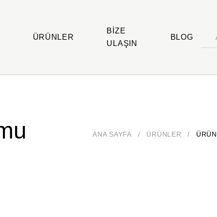
BIZE
ÜRÜNLER
BLOG
ULAŞIN
umu
ANA SAYFA
/
ÜRÜNLER
/
ÜRÜN