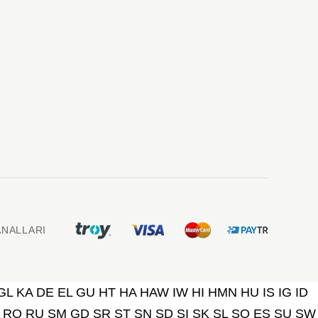
NALLARI
GL
KA
DE
EL
GU
HT
HA
HAW
IW
HI
HMN
HU
IS
IG
ID
RO
RU
SM
GD
SR
ST
SN
SD
SI
SK
SL
SO
ES
SU
SW