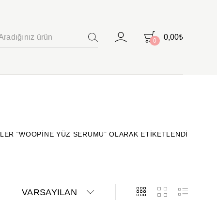
0,00
₺
0
ARAMA
LER “WOOPINE YÜZ SERUMU” OLARAK ETIKETLENDI
VARSAYILAN