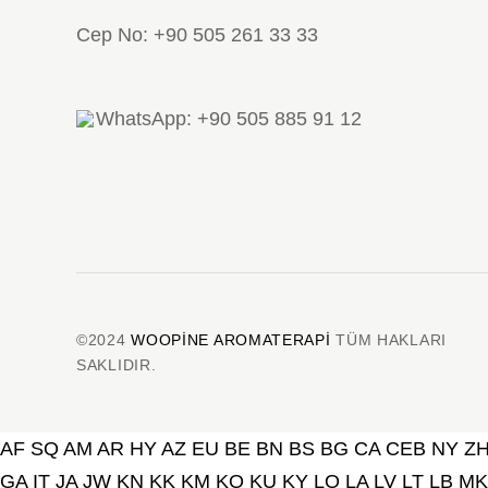
Cep No: +90 505 261 33 33
WhatsApp: +90 505 885 91 12
©2024
WOOPINE AROMATERAPI
TÜM HAKLARI
SAKLIDIR.
AF
SQ
AM
AR
HY
AZ
EU
BE
BN
BS
BG
CA
CEB
NY
Z
GA
IT
JA
JW
KN
KK
KM
KO
KU
KY
LO
LA
LV
LT
LB
MK