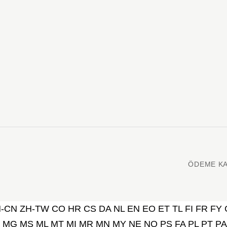
ÖDEME KA
H-CN
ZH-TW
CO
HR
CS
DA
NL
EN
EO
ET
TL
FI
FR
FY
MG
MS
ML
MT
MI
MR
MN
MY
NE
NO
PS
FA
PL
PT
PA