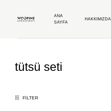
ANA
HAKKIMIZDA
SAYFA
Woopine
Uçucu
Aromaterapi
Yağlar,
Çakra
Yağları
ve
Çeşitli
Aromaterapi
Ürünler
tütsü seti
FILTER