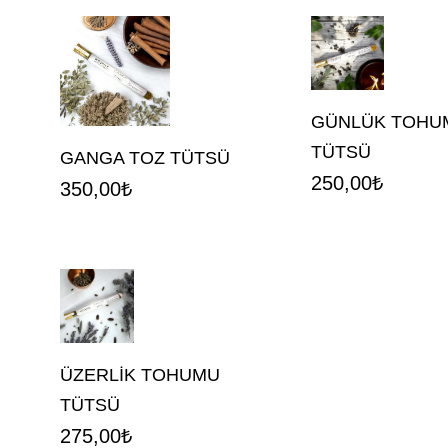
GÜNLÜK TOHU
TÜTSÜ
GANGA TOZ TÜTSÜ
250,00
₺
350,00
₺
ÜZERLİK TOHUMU
TÜTSÜ
275,00
₺