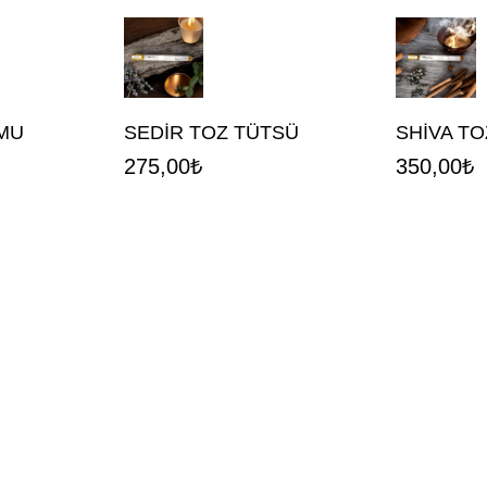
MU
SEDİR TOZ TÜTSÜ
SHİVA T
275,00
₺
350,00
₺