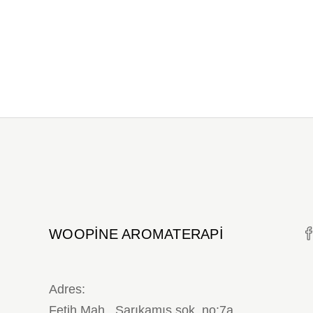
WOOPINE AROMATERAPI
Adres:
Fetih Mah., Sarıkamış sok. no:7a