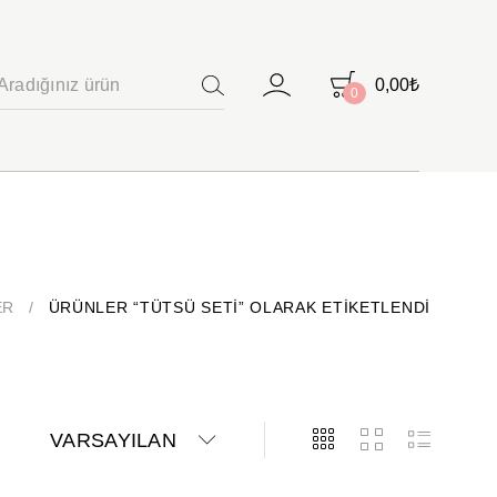
0,00
₺
0
ARAMA
ER
/
ÜRÜNLER “TÜTSÜ SETI” OLARAK ETIKETLENDI
VARSAYILAN