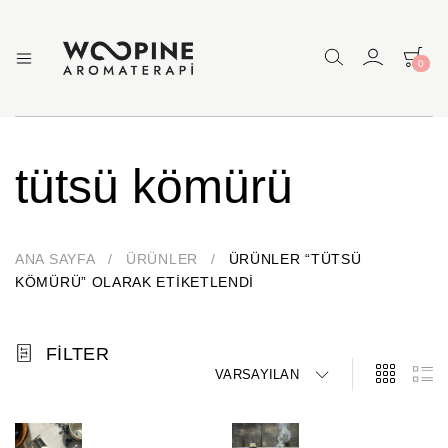
0
Woopine
Uçucu
Yağlar,
Aromaterapi
Çakra
Yağları
ve
tütsü kömürü
Çeşitli
Aromaterapi
Ürünler
ANA SAYFA
/
ÜRÜNLER
/
ÜRÜNLER “TÜTSÜ
KÖMÜRÜ” OLARAK ETIKETLENDI
FILTER
VARSAYILAN