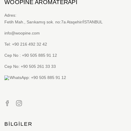
WOOPINE AROMATERAPI
Adres:
Fetih Mah., Sarıkamış sok. no:7a Ataşehir/İSTANBUL
info@woopine.com
Tel: +90 216 492 32 42
Cep No : +90 505 885 91 12
Cep No: +90 505 261 33 33
WhatsApp: +90 505 885 91 12
BILGILER