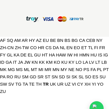
AF
SQ
AM
AR
HY
AZ
EU
BE
BN
BS
BG
CA
CEB
NY
ZH-CN
ZH-TW
CO
HR
CS
DA
NL
EN
EO
ET
TL
FI
FR
FY
GL
KA
DE
EL
GU
HT
HA
HAW
IW
HI
HMN
HU
IS
IG
ID
GA
IT
JA
JW
KN
KK
KM
KO
KU
KY
LO
LA
LV
LT
LB
MK
MG
MS
ML
MT
MI
MR
MN
MY
NE
NO
PS
FA
PL
PT
PA
RO
RU
SM
GD
SR
ST
SN
SD
SI
SK
SL
SO
ES
SU
SW
SV
TG
TA
TE
TH
TR
UK
UR
UZ
VI
CY
XH
YI
YO
ZU