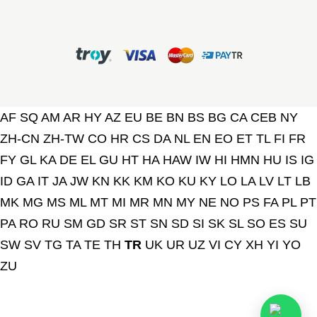
AF
SQ
AM
AR
HY
AZ
EU
BE
BN
BS
BG
CA
CEB
NY
ZH-CN
ZH-TW
CO
HR
CS
DA
NL
EN
EO
ET
TL
FI
FR
FY
GL
KA
DE
EL
GU
HT
HA
HAW
IW
HI
HMN
HU
IS
IG
ID
GA
IT
JA
JW
KN
KK
KM
KO
KU
KY
LO
LA
LV
LT
LB
MK
MG
MS
ML
MT
MI
MR
MN
MY
NE
NO
PS
FA
PL
PT
PA
RO
RU
SM
GD
SR
ST
SN
SD
SI
SK
SL
SO
ES
SU
SW
SV
TG
TA
TE
TH
TR
UK
UR
UZ
VI
CY
XH
YI
YO
ZU