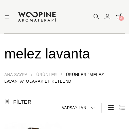
0
Woopine
Uçucu
Yağlar,
Aromaterapi
Çakra
Yağları
ve
melez lavanta
Çeşitli
Aromaterapi
Ürünler
ANA SAYFA
/
ÜRÜNLER
/
ÜRÜNLER “MELEZ
LAVANTA” OLARAK ETIKETLENDI
FILTER
VARSAYILAN