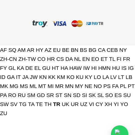
AF
SQ
AM
AR
HY
AZ
EU
BE
BN
BS
BG
CA
CEB
NY
ZH-CN
ZH-TW
CO
HR
CS
DA
NL
EN
EO
ET
TL
FI
FR
FY
GL
KA
DE
EL
GU
HT
HA
HAW
IW
HI
HMN
HU
IS
IG
ID
GA
IT
JA
JW
KN
KK
KM
KO
KU
KY
LO
LA
LV
LT
LB
MK
MG
MS
ML
MT
MI
MR
MN
MY
NE
NO
PS
FA
PL
PT
PA
RO
RU
SM
GD
SR
ST
SN
SD
SI
SK
SL
SO
ES
SU
SW
SV
TG
TA
TE
TH
TR
UK
UR
UZ
VI
CY
XH
YI
YO
ZU