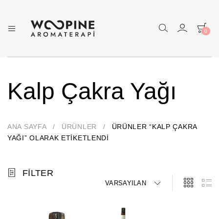
0
Woopine
Uçucu
Yağlar,
Aromaterapi
Çakra
Yağları
ve
Kalp Çakra Yağı
Çeşitli
Aromaterapi
Ürünler
ANA SAYFA
/
ÜRÜNLER
/
ÜRÜNLER “KALP ÇAKRA
YAĞI” OLARAK ETIKETLENDI
FILTER
VARSAYILAN