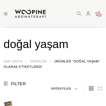
0
Woopine
Uçucu
Yağlar,
Aromaterapi
Çakra
Yağları
ve
doğal yaşam
Çeşitli
Aromaterapi
Ürünler
ANA SAYFA
/
ÜRÜNLER
/
ÜRÜNLER “DOĞAL YAŞAM”
OLARAK ETIKETLENDI
FILTER
VARSAYILAN