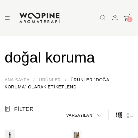
0
Woopine
Uçucu
Yağlar,
Aromaterapi
Çakra
Yağları
ve
doğal koruma
Çeşitli
Aromaterapi
Ürünler
ANA SAYFA
/
ÜRÜNLER
/
ÜRÜNLER “DOĞAL
KORUMA” OLARAK ETIKETLENDI
FILTER
VARSAYILAN