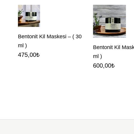
Bentonit Kil Maskesi – ( 30
ml )
Bentonit Kil Mask
475,00
₺
ml )
600,00
₺