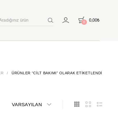
0,00
₺
0
ARAMA
ER
/
ÜRÜNLER “CILT BAKIMI” OLARAK ETIKETLENDI
VARSAYILAN