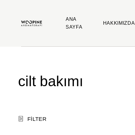
ANA
HAKKIMIZDA
SAYFA
Woopine
Uçucu
Aromaterapi
Yağlar,
Çakra
Yağları
ve
Çeşitli
Aromaterapi
Ürünler
cilt bakımı
FILTER