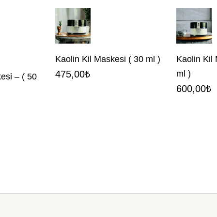
Kaolin Kil Maskesi ( 30 ml )
Kaolin Kil
475,00
₺
ml )
esi – ( 50
600,00
₺