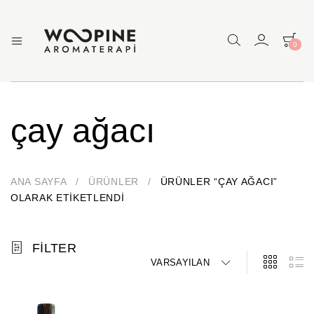
0
Woopine
Uçucu
Yağlar,
Aromaterapi
Çakra
Yağları
ve
çay ağacı
Çeşitli
Aromaterapi
Ürünler
ANA SAYFA
/
ÜRÜNLER
/
ÜRÜNLER “ÇAY AĞACI”
OLARAK ETIKETLENDI
FILTER
VARSAYILAN