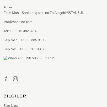
Adres:
Fetih Mah., Sarıkamış sok. no:7a Ataşehir/İSTANBUL
info@woopine.com
Tel: +90 216 492 32 42
Cep No : +90 505 885 91 12
Cep No: +90 505 261 33 33
WhatsApp: +90 505 885 91 12
BILGILER
Bize Ulaşın