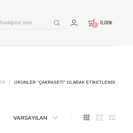
0,00
₺
0
ARAMA
ER
/
ÜRÜNLER “ÇAKRASETI” OLARAK ETIKETLENDI
VARSAYILAN