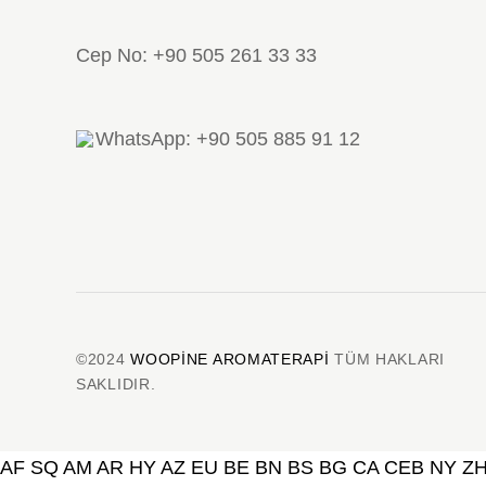
Cep No: +90 505 261 33 33
WhatsApp: +90 505 885 91 12
©2024
WOOPINE AROMATERAPI
TÜM HAKLARI
SAKLIDIR.
AF
SQ
AM
AR
HY
AZ
EU
BE
BN
BS
BG
CA
CEB
NY
Z