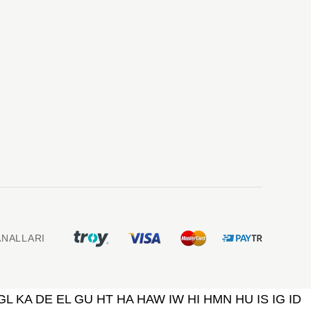
NALLARI
GL
KA
DE
EL
GU
HT
HA
HAW
IW
HI
HMN
HU
IS
IG
ID