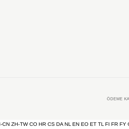
ÖDEME KA
H-CN
ZH-TW
CO
HR
CS
DA
NL
EN
EO
ET
TL
FI
FR
FY