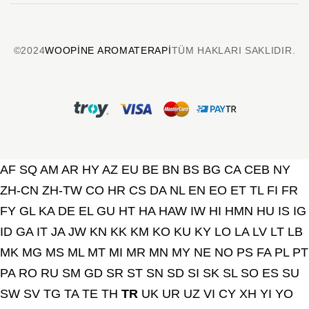
©2024
WOOPINE AROMATERAPI
TÜM HAKLARI SAKLIDIR.
AF
SQ
AM
AR
HY
AZ
EU
BE
BN
BS
BG
CA
CEB
NY
ZH-CN
ZH-TW
CO
HR
CS
DA
NL
EN
EO
ET
TL
FI
FR
FY
GL
KA
DE
EL
GU
HT
HA
HAW
IW
HI
HMN
HU
IS
IG
ID
GA
IT
JA
JW
KN
KK
KM
KO
KU
KY
LO
LA
LV
LT
LB
MK
MG
MS
ML
MT
MI
MR
MN
MY
NE
NO
PS
FA
PL
PT
PA
RO
RU
SM
GD
SR
ST
SN
SD
SI
SK
SL
SO
ES
SU
SW
SV
TG
TA
TE
TH
TR
UK
UR
UZ
VI
CY
XH
YI
YO