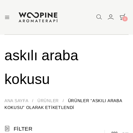
0
Woopine
Uçucu
Yağlar,
Aromaterapi
Çakra
Yağları
ve
askılı araba
Çeşitli
Aromaterapi
Ürünler
kokusu
ANA SAYFA
/
ÜRÜNLER
/
ÜRÜNLER “ASKILI ARABA
KOKUSU” OLARAK ETIKETLENDI
FILTER