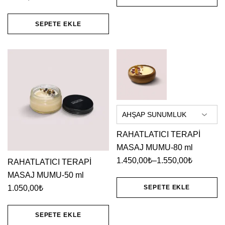
1.450,00₺
Bu
-
SEPETE EKLE
1.550,00₺
ürünün
birden
fazla
varyasyonu
var.
Seçenekler
ürün
sayfasından
RAHATLATICI TERAPİ
MASAJ MUMU-80 ml
seçilebilir
1.450,00
₺
–
1.550,00
₺
RAHATLATICI TERAPİ
Fiyat
MASAJ MUMU-50 ml
aralığı:
1.050,00
₺
SEPETE EKLE
1.450,00₺
Bu
-
SEPETE EKLE
1.550,00₺
ürünün