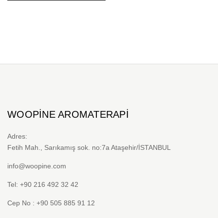
birden
fazla
varyasyonu
var.
Seçenekler
ürün
sayfasından
seçilebilir
WOOPINE AROMATERAPI
Adres:
Fetih Mah., Sarıkamış sok. no:7a Ataşehir/İSTANBUL
info@woopine.com
Tel: +90 216 492 32 42
Cep No : +90 505 885 91 12