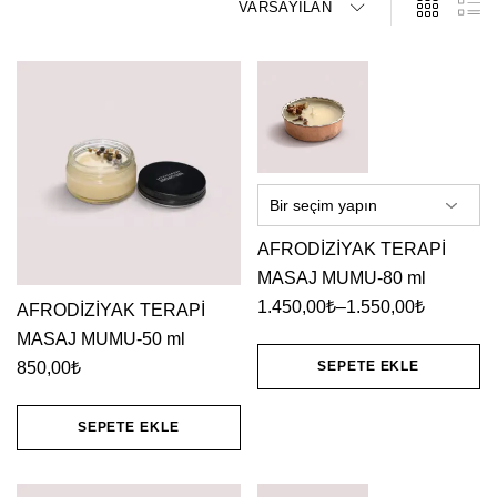
VARSAYILAN
AFRODİZİYAK TERAPİ
MASAJ MUMU-80 ml
1.450,00
₺
–
1.550,00
₺
AFRODİZİYAK TERAPİ
Fiyat
MASAJ MUMU-50 ml
aralığı:
850,00
₺
SEPETE EKLE
1.450,00₺
Bu
-
SEPETE EKLE
1.550,00₺
ürünün
birden