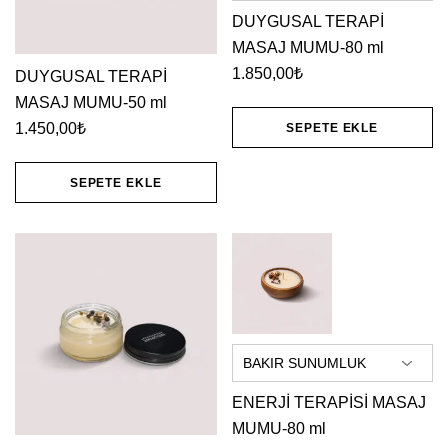
sayfasından
DUYGUSAL TERAPİ
MASAJ MUMU-80 ml
seçilebilir
1.850,00
₺
DUYGUSAL TERAPİ
MASAJ MUMU-50 ml
1.450,00
₺
SEPETE EKLE
Bu
SEPETE EKLE
ürünün
birden
fazla
varyasyonu
var.
Seçenekler
ürün
sayfasından
ENERJİ TERAPİSİ MASAJ
MUMU-80 ml
seçilebilir