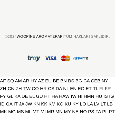
©2024
WOOPINE AROMATERAPI
TÜM HAKLARI SAKLIDIR.
AF
SQ
AM
AR
HY
AZ
EU
BE
BN
BS
BG
CA
CEB
NY
ZH-CN
ZH-TW
CO
HR
CS
DA
NL
EN
EO
ET
TL
FI
FR
FY
GL
KA
DE
EL
GU
HT
HA
HAW
IW
HI
HMN
HU
IS
IG
ID
GA
IT
JA
JW
KN
KK
KM
KO
KU
KY
LO
LA
LV
LT
LB
MK
MG
MS
ML
MT
MI
MR
MN
MY
NE
NO
PS
FA
PL
PT