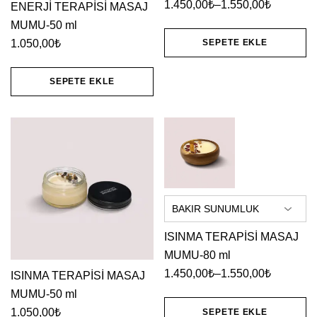
1.450,00
₺
–
1.550,00
₺
ENERJİ TERAPİSİ MASAJ
Fiyat
MUMU-50 ml
aralığı:
1.050,00
₺
SEPETE EKLE
1.450,00₺
Bu
-
SEPETE EKLE
1.550,00₺
ürünün
birden
fazla
varyasyonu
var.
Seçenekler
ürün
sayfasından
ISINMA TERAPİSİ MASAJ
MUMU-80 ml
seçilebilir
1.450,00
₺
–
1.550,00
₺
ISINMA TERAPİSİ MASAJ
Fiyat
MUMU-50 ml
aralığı:
1.050,00
₺
SEPETE EKLE