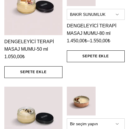
Seçenekler
ürün
sayfasından
DENGELEYİCİ TERAPİ
MASAJ MUMU-80 ml
seçilebilir
1.450,00
₺
–
1.550,00
₺
DENGELEYİCİ TERAPİ
Fiyat
MASAJ MUMU-50 ml
aralığı:
1.050,00
₺
SEPETE EKLE
1.450,00₺
Bu
-
SEPETE EKLE
1.550,00₺
ürünün
birden
fazla
varyasyonu
var.
Seçenekler
ürün