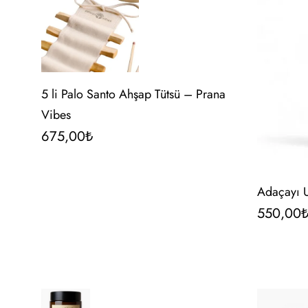
5 li Palo Santo Ahşap Tütsü – Prana
Vibes
675,00
₺
Adaçayı 
550,00