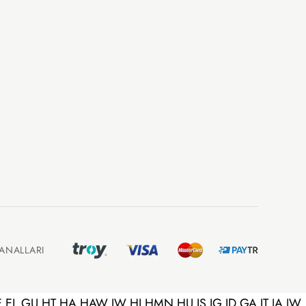
ANALLARI
E
EL
GU
HT
HA
HAW
IW
HI
HMN
HU
IS
IG
ID
GA
IT
JA
JW