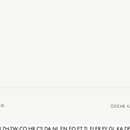
IR.
ÖDEME K
N
ZH-TW
CO
HR
CS
DA
NL
EN
EO
ET
TL
FI
FR
FY
GL
KA
D