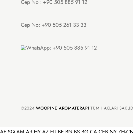
Cep No : +90 505 885 91 12
Cep No: +90 505 261 33 33
WhatsApp: +90 505 885 91 12
©2024
WOOPINE AROMATERAPI
TÜM HAKLARI SAKLID
AF
SQ
AM
AR
HY
AZ
EU
BE
BN
BS
BG
CA
CEB
NY
ZH-C