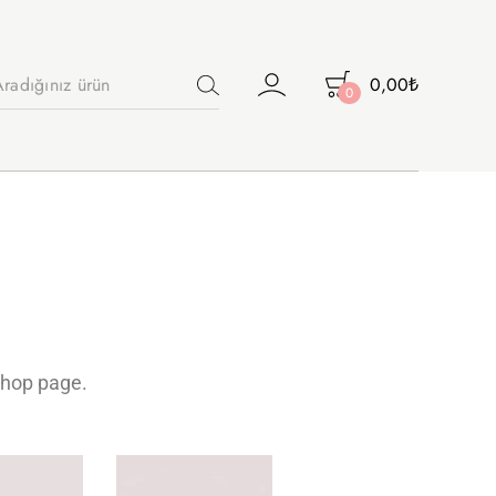
0,00
₺
0
shop page.