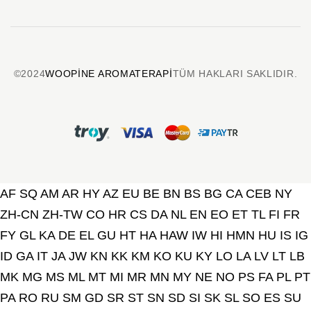
©2024
WOOPINE AROMATERAPI
TÜM HAKLARI SAKLIDIR.
AF
SQ
AM
AR
HY
AZ
EU
BE
BN
BS
BG
CA
CEB
NY
ZH-CN
ZH-TW
CO
HR
CS
DA
NL
EN
EO
ET
TL
FI
FR
FY
GL
KA
DE
EL
GU
HT
HA
HAW
IW
HI
HMN
HU
IS
IG
ID
GA
IT
JA
JW
KN
KK
KM
KO
KU
KY
LO
LA
LV
LT
LB
MK
MG
MS
ML
MT
MI
MR
MN
MY
NE
NO
PS
FA
PL
PT
PA
RO
RU
SM
GD
SR
ST
SN
SD
SI
SK
SL
SO
ES
SU