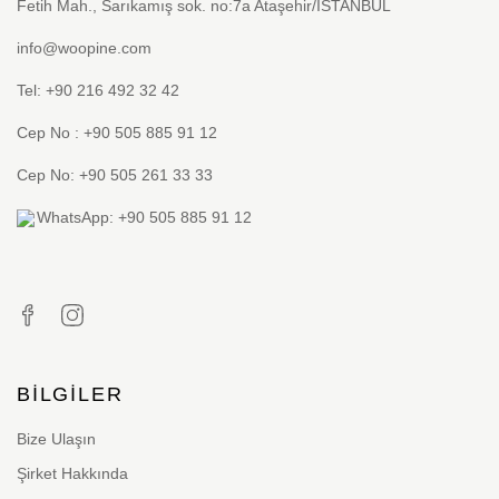
Fetih Mah., Sarıkamış sok. no:7a Ataşehir/İSTANBUL
info@woopine.com
Tel: +90 216 492 32 42
Cep No : +90 505 885 91 12
Cep No: +90 505 261 33 33
WhatsApp: +90 505 885 91 12
BILGILER
Bize Ulaşın
Şirket Hakkında